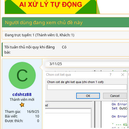
d
ử
s
i
t
a
Người dùng đang xem chủ đề này
r
t
e
Đang trực tuyến: 1 (Thành viên: 0, Khách: 1)
r
Tôi tuân thủ nội quy khi đăng
Có
bài
3/11/25
C
cdshtz88
Thành viên mới
Tham gia
16/9/25
Bài viết
10
Được thích
0