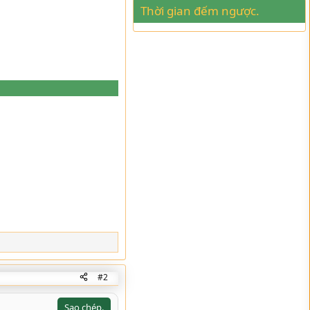
Thời gian đếm ngược.
#2
Sao chép.