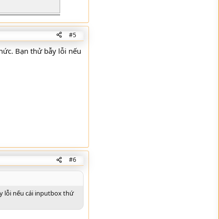
#5
thức. Bạn thử bẫy lỗi nếu
#6
y lỗi nếu cái inputbox thứ