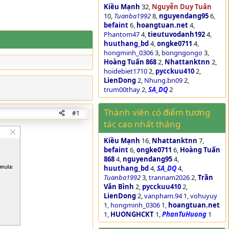
Kiều Mạnh
32
Nguyễn Duy Tuân
10
Tuanba1992
8
nguyendang95
6
befaint
6
hoangtuan.net
4
Phantom47
4
tieutuvodanh192
4
huuthang_bd
4
ongke0711
4
hongminh_0306
3
bongngongo
3
Hoàng Tuấn 868
2
Nhattanktnn
2
hoidebiet1710
2
pycckuu410
2
LienDong
2
Nhung.bn09
2
trum00thay
2
SA_DQ
2
Thành viên có điểm tương
#1
tác cao nhất tháng
Kiều Mạnh
16
Nhattanktnn
7
befaint
6
ongke0711
6
Hoàng Tuấn
868
4
nguyendang95
4
huuthang_bd
4
SA_DQ
4
Tuanba1992
3
trannam2026
2
Trần
Văn Bình
2
pycckuu410
2
LienDong
2
vanpham.94
1
vohuyuy
1
hongminh_0306
1
hoangtuan.net
1
HUONGHCKT
1
PhanTuHuong
1