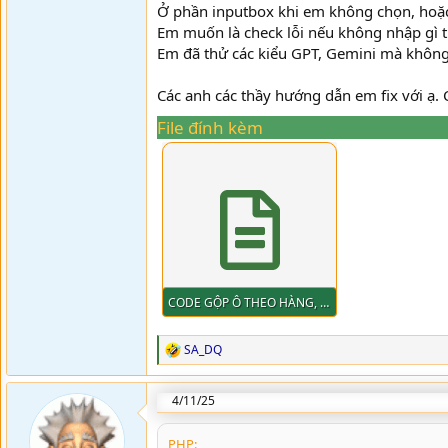
Ở phần inputbox khi em không chọn, hoặc
Em muốn là check lỗi nếu không nhập gì t
Em đã thử các kiểu GPT, Gemini mà không 
Các anh các thầy hướng dẫn em fix với ạ.
File đính kèm
CODE GỘP Ô THEO HÀNG, NHƯNG LỖI INPUTBOX.txt
1.9 KB · Đọc: 11
SA_DQ
R
e
a
4/11/25
c
t
i
PHP: