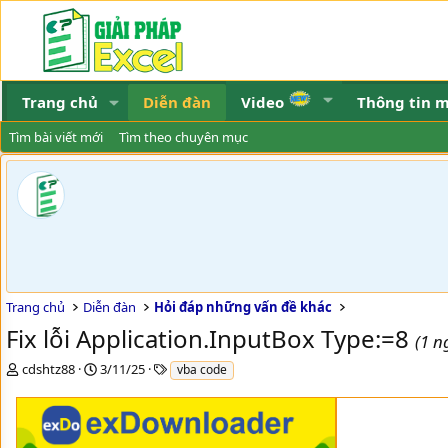
Trang chủ
Diễn đàn
Video
Thông tin 
Tìm bài viết mới
Tìm theo chuyên mục
Trang chủ
Diễn đàn
Hỏi đáp những vấn đề khác
Fix lỗi Application.InputBox Type:=8
(1 n
T
N
T
cdshtz88
3/11/25
vba code
h
g
h
r
à
ẻ
e
y
a
g