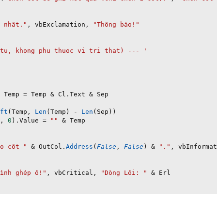
 nhât."
,
 vbExclamation
,
"Thông báo!"
tu, khong phu thuoc vi tri that) --- '
 Temp 
=
 Temp 
&
 Cl
.
Text 
&
 Sep

ft
(
Temp
,
Len
(
Temp
)
-
Len
(
Sep
)
)
,
0
)
.
Value 
=
""
&
 Temp

o côt "
&
 OutCol
.
Address
(
False
,
False
)
&
"."
,
 vbInformat
ình ghép ô!"
,
 vbCritical
,
"Dòng Lôi: "
&
 Erl
