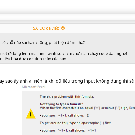
SA_DQ đã viết:
ên có chỗ nào sai hay không, phát hiện dùm nha?
ai sót ở dòng lệnh mà mình winh số 7, khi chưa cần chạy code đâu nghe!
n tiêu hóa đứa con tinh thần của bạn!
hay sao ấy anh ạ. Nên là khi dữ liệu trong input không đúng thì s