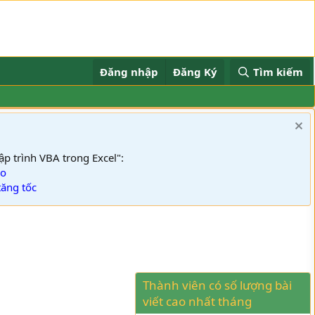
Đăng nhập
Đăng Ký
Tìm kiếm
nh VBA trong Excel":
tốc
Thành viên có số lượng bài
viết cao nhất tháng