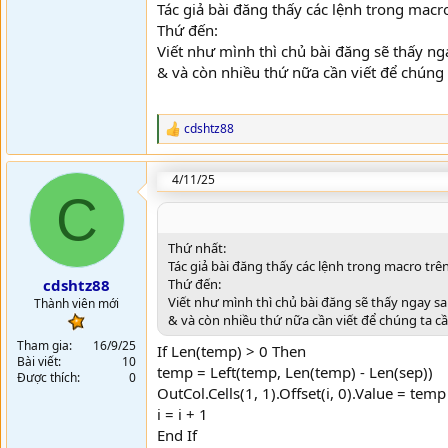
Tác giả bài đăng thấy các lệnh trong macr
Thứ đến:
Viết như mình thì chủ bài đăng sẽ thấy n
& và còn nhiều thứ nữa cần viết để chúng 
cdshtz88
R
e
a
4/11/25
c
C
t
i
o
n
Thứ nhất:
s
Tác giả bài đăng thấy các lệnh trong macro tr
:
Thứ đến:
cdshtz88
Viết như mình thì chủ bài đăng sẽ thấy ngay s
Thành viên mới
& và còn nhiều thứ nữa cần viết để chúng ta cầ
Tham gia
16/9/25
If Len(temp) > 0 Then
Bài viết
10
temp = Left(temp, Len(temp) - Len(sep))
Được thích
0
OutCol.Cells(1, 1).Offset(i, 0).Value = temp
i = i + 1
End If