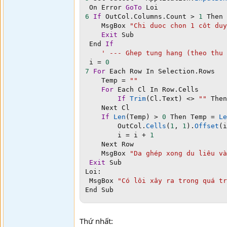
 On Error 
GoTo
6
If
 OutCol
.
Columns
.
Count 
>
1
 Then

    MsgBox 
"Chi duoc chon 1 côt duy
Exit
 Sub

 End 
If
' --- Ghep tung hang (theo thu 
 i 
=
0
7
For
 Each Row In Selection
.
Rows

    Temp 
=
""
For
 Each Cl In Row
.
Cells

If
Trim
(
Cl
.
Text
)
<
>
""
 Then
    Next Cl

If
Len
(
Temp
)
>
0
 Then Temp 
=
Le
        OutCol
.
Cells
(
1
,
1
)
.
Offset
(
i
        i 
=
 i 
+
1
    Next Row

    MsgBox 
"Da ghép xong du liêu và
Exit
 Sub

Loi
:
 MsgBox 
"Có lôi xây ra trong quá tr
End Sub
Thứ nhất: