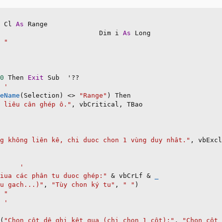
 Cl 
As
 Range

                         Dim i 
As
 Long

 "
0
 Then 
Exit
 Sub  '
?
?
 '
eName
(
Selection
)
<
>
"Range"
)
 Then

 liêu cân ghép ô."
,
 vbCritical
,
 TBao

g không liên kê, chi duoc chon 1 vùng duy nhât."
,
 vbExcl
     '
iua các phân tu duoc ghép:"
&
 vbCrLf 
&
_
u gach...)"
,
"Tùy chon ký tu"
,
" "
)
 "
 '
(
"Chon côt dê ghi kêt qua (chi chon 1 côt):"
,
"Chon côt 