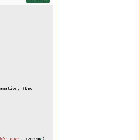
amation
,
 TBao

kêt qua"
,
 Type
:
=
8
)