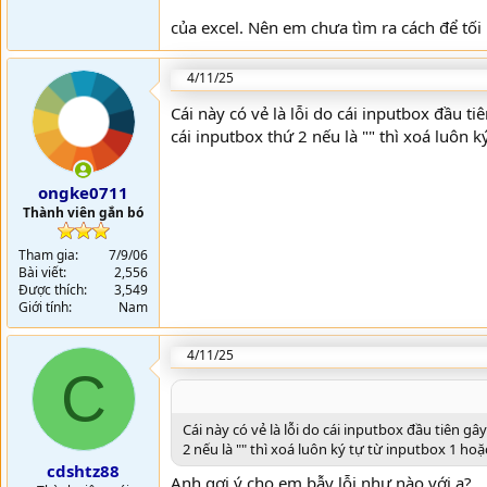
của excel. Nên em chưa tìm ra cách để tối 
4/11/25
Cái này có vẻ là lỗi do cái inputbox đầu t
cái inputbox thứ 2 nếu là "" thì xoá luôn 
ongke0711
Thành viên gắn bó
Tham gia
7/9/06
Bài viết
2,556
Được thích
3,549
Giới tính
Nam
4/11/25
C
Cái này có vẻ là lỗi do cái inputbox đầu tiên g
2 nếu là "" thì xoá luôn ký tự từ inputbox 1 ho
cdshtz88
Anh gợi ý cho em bẫy lỗi như nào với ạ?