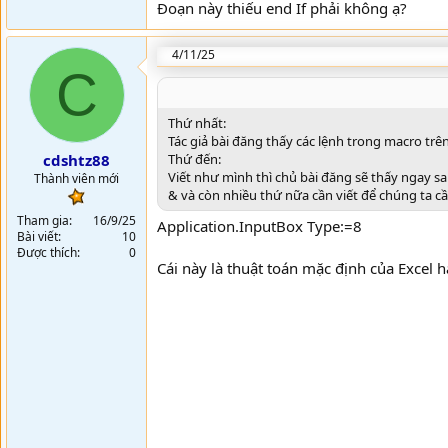
Đoạn này thiếu end If phải không ạ?
4/11/25
C
Thứ nhất:
Tác giả bài đăng thấy các lệnh trong macro tr
Thứ đến:
cdshtz88
Viết như mình thì chủ bài đăng sẽ thấy ngay s
Thành viên mới
& và còn nhiều thứ nữa cần viết để chúng ta cầ
Tham gia
16/9/25
Application.InputBox Type:=8
Bài viết
10
Được thích
0
Cái này là thuật toán mặc định của Excel 