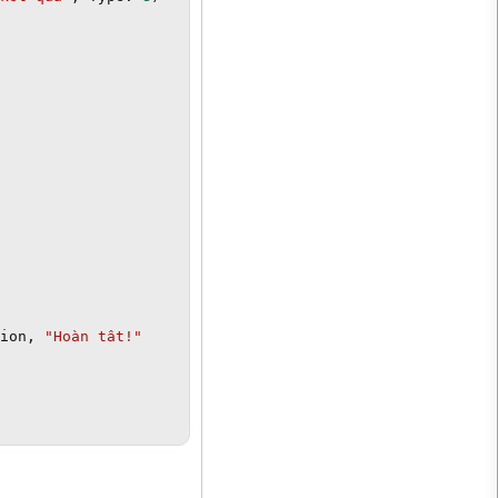
ion
,
"Hoàn tât!"