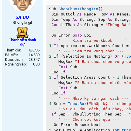
o
n
Sub 
GhepChuoiThongTin
(
)
s
 Dim OutCol 
As
 Range
,
 Row 
As
 Range
,
:
SA_DQ
 Dim Temp 
As
 String
,
 Sep 
As
 String
:
/(hông là gì!
Const
 TBao 
As
 String 
=
"Thông Báo'
 On Error 
GoTo
 Loi

Thành viên danh
' --- Kiem tra workbook --- '
dự
1
If
 Application
.
Workbooks
.
Count 
=
Tham gia
8/6/06
' --- Kiem tra vung chon ---   
Bài viết
14,839
2
If
(
Selection Is Nothing
)
Or
(
Typ
Được thích
23,347
    MsgBox 
"1 Ban chua chon vùng du
Nghề nghiệp
U80
Exit
 Sub

 End 
If
3
If
 Selection
.
Areas
.
Count 
>
1
 Then

    MsgBox 
"2 Ban da chon nhiêu vùn
Exit
 Sub

 End 
If
' --- Nhâp ký tu ngan cách --- 
4
 Sep 
=
InputBox
(
"Nhâp ký tu chèn g
"(Vi du: dâu cách, dâu phay, dâ
If
 Sep 
=
 vbNullString Then Sep 
=
"
' --- Chon cot ket qua ---     
5
 Set OutCol 
=
 Application
.
InputBox