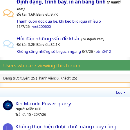
Định dạng, trình bày, in ấn bảng tính
(7 người
xem)
Đề tài
1.6K
Bài viết
9.7K
Thanh cuộn dọc quá bé, khi kéo bị đi quá nhiều ô
11/7/26
viet200600
Hỏi đáp những vấn đề khác
(18 người xem)
Đề tài
5.2K
Bài viết
32.1K
Không cộng những số bị gạch ngang
3/7/26
ptm0412
Users who are viewing this forum
Đang trực tuyến: 25 (Thành viên: 0, Khách: 25)
Lọc
Xin M-code Power query
Người Miền Núi
Trả lời
15
20/7/26
Không thực hiện được chức năng copy công
L