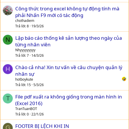
Công thức trong excel không tự động tính mà
phải Nhấn F9 mới có tác động
chothadiem
Trả lời
8
19/3/26
Lập báo cáo thống kê sản lượng theo ngày của
N
từng nhân viên
Nhyyyyyyyyy
Trả lời
7
14/3/26
Chào cả nha! Xin tư vấn về câu chuyện quản lý
H
nhân sự
hotboykute
Trả lời
15
5/3/26
File pdf xuất ra không giống trong màn hình in
T
(Excel 2016)
TranTuanBOT
Trả lời
0
22/1/26
FOOTER BỊ LỆCH KHI IN
G