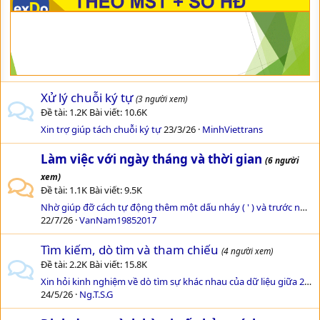
Xử lý chuỗi ký tự
(3 người xem)
Đề tài
1.2K
Bài viết
10.6K
Xin trợ giúp tách chuỗi ký tự
23/3/26
MinhViettrans
Làm việc với ngày tháng và thời gian
(6 người
xem)
Đề tài
1.1K
Bài viết
9.5K
Nhờ giúp đỡ cách tự động thêm một dấu nháy ( ' ) và trước ngày tháng năm trong excel
22/7/26
VanNam19852017
Tìm kiếm, dò tìm và tham chiếu
(4 người xem)
Đề tài
2.2K
Bài viết
15.8K
Xin hỏi kinh nghiệm về dò tìm sự khác nhau của dữ liệu giữa 2 cột ạ !!!
24/5/26
Ng.T.S.G