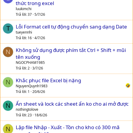
thức trong excel
luukimchi
Trả lời
37
5/7/26
Lỗi Format cell tự động chuyển sang dạng Date
T
tueyennhi
Trả lời
16
4/7/26
Không sử dụng được phím tắt Ctrl + Shift + mũi
N
tên xuống
NGOCPHAM1985
Trả lời
2
3/7/26
Khắc phục file Excel bị nặng
N
NguyenQuynh1983
Trả lời
1
20/6/26
Ẩn sheet và lock các sheet ẩn ko cho ai mở được
N
nothingtolove
Trả lời
23
18/6/26
Lập file Nhập - Xuất - Tồn cho kho có 300 mã
N