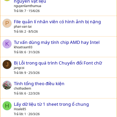
nguyên vật liệu
nguyenlamthumua
Trả lời
7
15/6/26
File quản lí nhân viên có hình ảnh bị nặng
P
phan van tai
Trả lời
2
8/5/26
Tư vấn dùng máy tính chip AMD hay Intel
K
khoatraan93
Trả lời
6
31/3/26
Bị Lỗi trong quá trình Chuyển đổi Font chữ
J
jangcoi
Trả lời
9
25/3/26
Tính tổng theo điều kiện
chothadiem
Trả lời
6
22/3/26
Lấy dữ liệu từ 1 sheet trong ổ chung
H
Hoale85
Trả lời
1
20/3/26