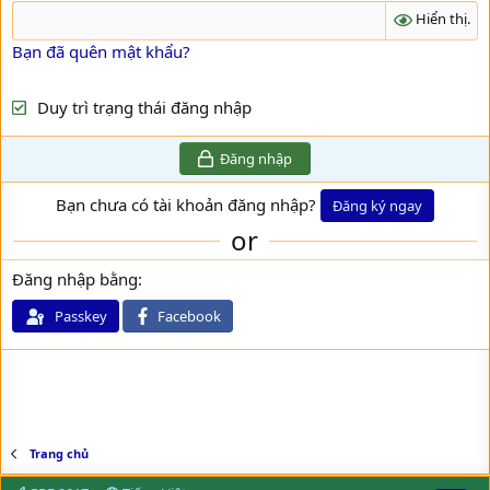
Hiển thị.
Bạn đã quên mật khẩu?
Duy trì trạng thái đăng nhập
Đăng nhập
Bạn chưa có tài khoản đăng nhập?
Đăng ký ngay
or
Đăng nhập bằng
Passkey
Facebook
Trang chủ