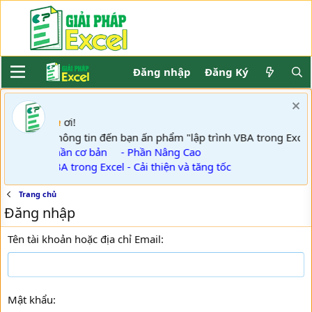
Đăng nhập
Đăng Ký
ơi!
Khách
GPE thông tin đến bạn ấn phẩm "lập trình VBA trong Excel
- Phần cơ bản
- Phần Nâng Cao
- VBA trong Excel - Cải thiện và tăng tốc
Trang chủ
Đăng nhập
Tên tài khoản hoặc địa chỉ Email
Mật khẩu