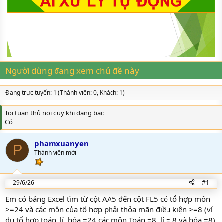
d
ử
s
i
t
a
r
t
e
r
Người dùng đang xem chủ đề này
Đang trực tuyến: 1 (Thành viên: 0, Khách: 1)
Tôi tuân thủ nội quy khi đăng bài
Có
phamxuanyen
P
Thành viên mới
29/6/26
#1
Em có bảng Excel tìm từ cột AA5 đến cột FL5 có tổ hợp môn
>=24 và các môn của tổ hợp phải thỏa mãn điều kiện >=8 (ví
dụ tổ hợp toán, lí, hóa =24 các môn Toán =8, lí = 8 và hóa =8)