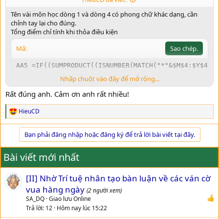
Tên vài môn học dòng 1 và dòng 4 có phong chữ khác dạng, cần
chỉnh tay lại cho đúng.
Tổng điểm chỉ tính khi thỏa điều kiện
Mã:
Sao chép.
AA5 =IF((SUMPRODUCT((ISNUMBER(MATCH("*"&$M$4:$Y$4&"
Nhấp chuột vào đây để mở rộng...
Copy cho các ô còn lại
Rất đúng anh. Cảm ơn anh rất nhiều!
HieuCD
R
e
a
Bạn phải đăng nhập hoặc đăng ký để trả lời bài viết tại đây.
c
t
i
Bài viết mới nhất
o
n
[II] Nhờ Trí tuệ nhân tạo bàn luận về các ván cờ
s
:
vua hàng ngày
(2 người xem)
SA_DQ
Giao lưu Online
Trả lời
12
Hôm nay lúc 15:22