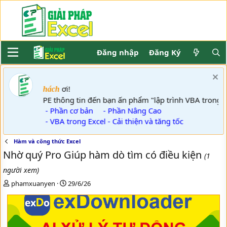
Đăng nhập
Đăng Ký
ơi!
Khách
GPE thông tin đến bạn ấn phẩm "lập trình VBA trong 
- Phần cơ bản
- Phần Nâng Cao
- VBA trong Excel - Cải thiện và tăng tốc
Hàm và công thức Excel
Nhờ quý Pro Giúp hàm dò tìm có điều kiện
(1
người xem)
T
N
phamxuanyen
29/6/26
h
g
r
à
e
y
a
g