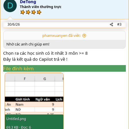
DeTong
D
Thành viên thường trực
30/6/26
#3
phamxuanyen đã viết:
Nhờ các anh chị giúp em!
Chọn ra các học sinh có ít nhất 3 môn >= 8
Đây là kết quả do Capilot trả về !
File đính kèm
Untitled.png
69.3 KB · Đọc: 6