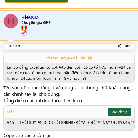
HieuCD
H
Chuyên gia GPE
30/6/26
#4
phamxuanyen đã viết:
Em có bảng Excel tìm từ cột AA5 đến cột FL5 có tổ hợp môn >=24 và
các môn của tổ hợp phải thỏa mãn điều kiện >=8 (ví dụ tổ hợp toán,
lí, hóa =24 các môn Toán =8, lí = 8 và hóa =8)
Tên vài môn học dòng 1 và dòng 4 có phong chữ khác dạng,
cần chỉnh tay lại cho đúng.
Tổng điểm chỉ tính khi thỏa điều kiện
Mã:
Sao chép.
AA5 =IF((SUMPRODUCT((ISNUMBER(MATCH("*"&$M$4:$Y$4&"*"
Copy cho các ô còn lại