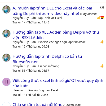
AI muốn lập trình DLL cho Excel và các loại
u
bằng Delphi thì xem video này nhé!
(1 người xem)
e
Nguyễn Duy Tuân
Lập Trình với Excel
s
Trả lời
1K
Thứ ba lúc 11:45
t
Hướng dẫn tạo XLL Add-in bằng Delphi với thư
i
viện BSXLLAddin
o
n
Nguyễn Duy Tuân
Excel và các ngôn ngữ lập trình khác
Trả lời
19
Thứ ba lúc 09:08
Hướng dẫn lập trình Delphi cơ bản từ
Bluesofts.net
Nguyễn Duy Tuân
Tin học mở rộng
Trả lời
58
Thứ ba lúc 08:57
Viết công thức excel tính số giờ OT vượt quy định
H
của luật
Haesung
Hàm và công thức Excel
Trả lời
1
Thứ hai lúc 20:45
Chia sẻ tâm tư, xả nỗi lòng
(1 người xem)