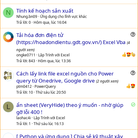
Tính kế hoạch sản xuất
N
Nhung.bn09
Ứng dụng cho lĩnh vực khác
Trả lời
0
Hôm qua, lúc 16:04
Tải hóa đơn điện tử
u
(https://hoadondientu.gdt.gov.vn/) Excel Vba
(4
e
người xem)
s
ongke0711
Lập Trình với Excel
t
Trả lời
843
Hôm qua, lúc 13:36
i
Cách lấy link file excel nguồn cho Power
o
u
n
query từ Onedrive, Google drive
(2 người xem)
e
ptm0412
PowerQuery
s
Trả lời
10
Thứ sáu lúc 20:50
t
ẩn sheet (VeryHide) theo ý muốn - nhờ giúp
i
L
ã
gỡ lỗi 400 !
o
g
n
laohac4i
Lập Trình với Excel
i
Trả lời
1
Thứ sáu lúc 16:13
ả
[ Python và ứng dụng ] Chia sẻ kỹ thuật xây
i