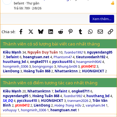
befaint
Thư giãn
Trả lời
789
2/8/26
Xem thêm…
Facebook
X
Bluesky
LinkedIn
Reddit
Pinterest
Tumblr
WhatsApp
Email
Li
Chia sẻ:
Thành viên có số lượng bài viết cao nhất tháng
Kiều Mạnh
34
Nguyễn Duy Tuân
10
Tuanba1992
9
nguyendang95
7
befaint
6
hoangtuan.net
4
Phantom47
4
tieutuvodanh192
4
huuthang_bd
4
ongke0711
4
pycckuu410
4
hoangminh90AI
4
hongminh_0306
3
bongngongo
3
Nhung.bn09
3
ptm0412
3
LienDong
3
Hoàng Tuấn 868
2
Nhattanktnn
2
HUONGHCKT
2
Thành viên có điểm tương tác cao nhất tháng
Kiều Mạnh
20
Nhattanktnn
7
befaint
6
ongke0711
6
nguyendang95
5
Hoàng Tuấn 868
4
Tuanba1992
4
huuthang_bd
4
SA_DQ
4
pycckuu410
3
HUONGHCKT
3
trannam2026
2
Trần Văn
Bình
2
ptm0412
2
LienDong
2
Hoàng Trọng Hữu
2
vanpham.94
1
vohuyuy
1
hongminh_0306
1
hoangtuan.net
1