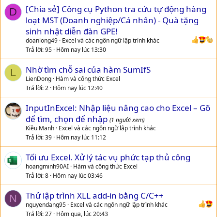
[Chia sẻ] Công cụ Python tra cứu tự động hàng
D
loạt MST (Doanh nghiệp/Cá nhân) - Quà tặng
sinh nhật diễn đàn GPE!
doanlong49
Excel và các ngôn ngữ lập trình khác
Trả lời
95
Hôm nay lúc 13:30
Nhờ tìm chỗ sai của hàm SumIfS
L
LienDong
Hàm và công thức Excel
Trả lời
2
Hôm nay lúc 12:40
InputInExcel: Nhập liệu nâng cao cho Excel – Gõ
để tìm, chọn để nhập
(1 người xem)
Kiều Mạnh
Excel và các ngôn ngữ lập trình khác
Trả lời
39
Hôm nay lúc 11:12
Tối ưu Excel. Xử lý tác vụ phức tạp thủ công
hoangminh90AI
Hàm và công thức Excel
Trả lời
8
Hôm nay lúc 03:46
Thử lập trình XLL add-in bằng C/C++
N
nguyendang95
Excel và các ngôn ngữ lập trình khác
Trả lời
27
Hôm qua, lúc 20:43