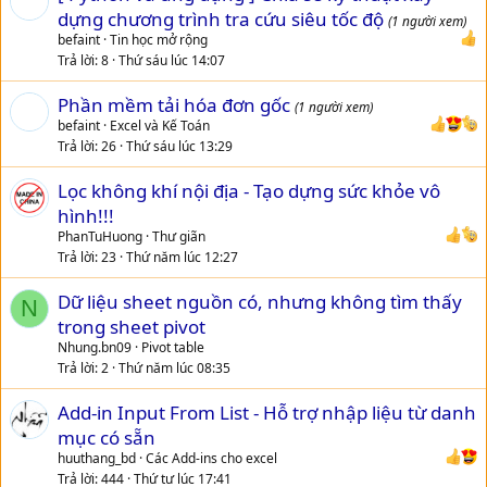
dựng chương trình tra cứu siêu tốc độ
q
(1 người xem)
u
befaint
Tin học mở rộng
Trả lời
8
Thứ sáu lúc 14:07
y
ế
Phần mềm tải hóa đơn gốc
(1 người xem)
t
befaint
Excel và Kế Toán
Trả lời
26
Thứ sáu lúc 13:29
Lọc không khí nội địa - Tạo dựng sức khỏe vô
hình!!!
PhanTuHuong
Thư giãn
Trả lời
23
Thứ năm lúc 12:27
Dữ liệu sheet nguồn có, nhưng không tìm thấy
N
trong sheet pivot
Nhung.bn09
Pivot table
Trả lời
2
Thứ năm lúc 08:35
Add-in Input From List - Hỗ trợ nhập liệu từ danh
mục có sẵn
huuthang_bd
Các Add-ins cho excel
Trả lời
444
Thứ tư lúc 17:41