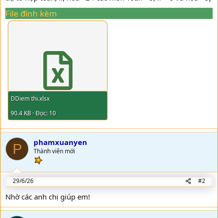
File đính kèm
DDiem thi.xlsx
90.4 KB · Đọc: 10
phamxuanyen
P
Thành viên mới
29/6/26
#2
Nhờ các anh chị giúp em!