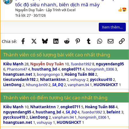
u
tốc độ siêu nhanh, biên dịch mã máy
e
Nguyễn Duy Tuân
Lập Trình với Excel
s
Trả lời
27
30/7/26
t
Xem thêm…
i
o
n
Facebook
X
Bluesky
LinkedIn
Reddit
Pinterest
Tumblr
WhatsApp
Email
Li
Chia sẻ:
Thành viên có số lượng bài viết cao nhất tháng
Kiều Mạnh
28
Nguyễn Duy Tuân
10
Tuanba1992
8
nguyendang95
6
Phantom47
4
huuthang_bd
4
ongke0711
4
hongminh_0306
3
hoangtuan.net
3
bongngongo
3
Hoàng Tuấn 868
2
tieutuvodanh192
2
Nhattanktnn
2
vohuyuy
2
pycckuu410
2
LienDong
2
Nhung.bn09
2
SA_DQ
2
vanpham.94
1
HUONGHCKT
1
Thành viên có điểm tương tác cao nhất tháng
Kiều Mạnh
10
Nhattanktnn
7
ongke0711
5
Hoàng Tuấn 868
4
nguyendang95
4
huuthang_bd
4
SA_DQ
4
Tuanba1992
3
befaint
3
pycckuu410
2
LienDong
2
vanpham.94
1
hongminh_0306
1
hoangtuan.net
1
vohuyuy
1
HUONGHCKT
1