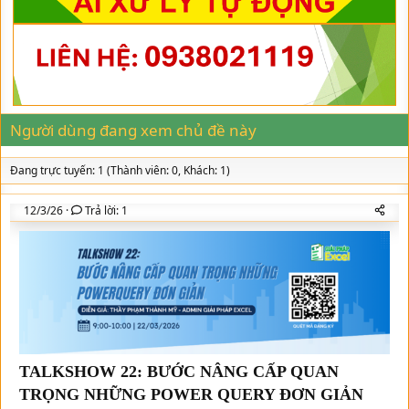
d
ử
o
s
i
r
t
y
a
r
t
e
r
Người dùng đang xem chủ đề này
Đang trực tuyến: 1 (Thành viên: 0, Khách: 1)
12/3/26
Trả lời: 1
TALKSHOW 22: BƯỚC NÂNG CẤP QUAN
TRỌNG NHỮNG POWER QUERY ĐƠN GIẢN