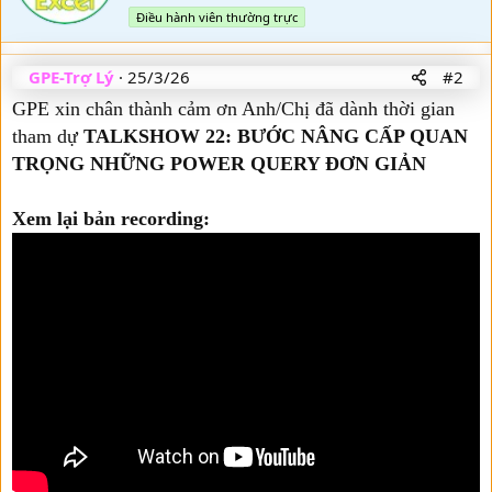
t
n
Điều hành viên thường trực
e
s
n
:
b
GPE-Trợ Lý
25/3/26
#2
y
GPE xin chân thành cảm ơn Anh/Chị đã dành thời gian
tham dự
TALKSHOW 22: BƯỚC NÂNG CẤP QUAN
TRỌNG NHỮNG POWER QUERY ĐƠN GIẢN
Xem lại bản recording: