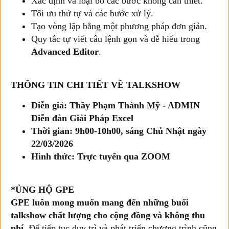
Xác định và loại bỏ các bước không cần thiết.
Tối ưu thứ tự và các bước xử lý.
Tạo vòng lặp bằng một phương pháp đơn giản.
Quy tắc tự viết câu lệnh gọn và dễ hiểu trong
Advanced Editor
.
THÔNG TIN CHI TIẾT VỀ TALKSHOW
Diễn giả: Thầy Phạm Thành Mỹ - ADMIN
Diễn đàn Giải Pháp Excel
Thời gian: 9h00-10h00, sáng Chủ Nhật ngày
22/03/2026
Hình thức: Trực tuyến qua ZOOM
*ỦNG HỘ GPE
GPE luôn mong muốn mang đến những buổi
talkshow chất lượng cho cộng đồng và không thu
phí
. Để tiếp tục duy trì và phát triển chương trình cũng