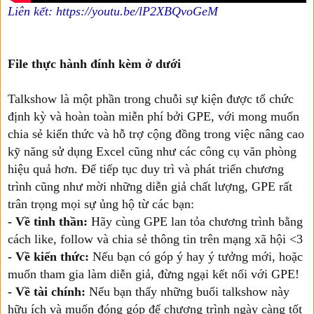
Liên kết: https://youtu.be/lP2XBQvoGeM
File thực hành đính kèm ở dưới
Talkshow là một phần trong chuỗi sự kiện được tổ chức
định kỳ và hoàn toàn miễn phí bởi GPE, với mong muốn
chia sẻ kiến thức và hỗ trợ cộng đồng trong việc nâng cao
kỹ năng sử dụng Excel cũng như các công cụ văn phòng
hiệu quả hơn. Để tiếp tục duy trì và phát triển chương
trình cũng như mời những diễn giả chất lượng, GPE rất
trân trọng mọi sự ủng hộ từ các bạn:
- Về tinh thần:
Hãy cùng GPE lan tỏa chương trình bằng
cách like, follow và chia sẻ thông tin trên mạng xã hội <3
- Về kiến thức:
Nếu bạn có góp ý hay ý tưởng mới, hoặc
muốn tham gia làm diễn giả, đừng ngại kết nối với GPE!
- Về tài chính:
Nếu bạn thấy những buổi talkshow này
hữu ích và muốn đóng góp để chương trình ngày càng tốt