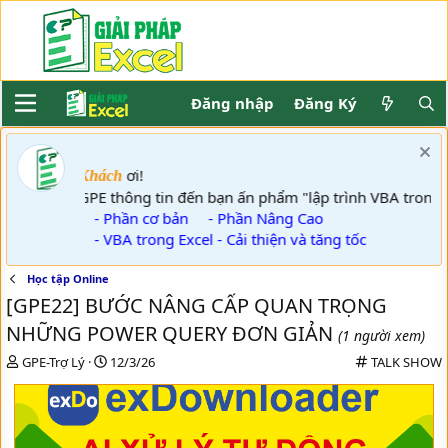
Đăng nhập
Đăng Ký
ơi!
Khách
GPE thông tin đến bạn ấn phẩm "lập trình VBA trong Exce
- Phần cơ bản
- Phần Nâng Cao
- VBA trong Excel - Cải thiện và tăng tốc
Học tập Online
[GPE22] BƯỚC NÂNG CẤP QUAN TRỌNG
NHỮNG POWER QUERY ĐƠN GIẢN
(1 người xem)
T
N
C
GPE-Trợ Lý
12/3/26
TALK SHOW
h
g
a
r
à
t
e
y
e
a
g
g