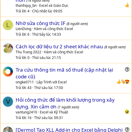
(14 người xem)
thanhquy_bn
Excel và Giáo Dục
Trả lời
4
Chủ nhật lúc 09:05
Nhờ sửa công thức IF
L
(8 người xem)
LienDong
Hàm và công thức Excel
Trả lời
6
Thứ bảy lúc 14:33
Cách lọc dữ liệu tư 2 sheet khác nhau
(8 người xem)
Thu Trang 2022
Hàm và công thức Excel
Trả lời
0
Thứ sáu lúc 21:15
Tra cứu thông tin mã số thuế (cập nhật lại
u
code cũ)
e
ongke0711
Lập Trình với Excel
s
Trả lời
43
Thứ sáu lúc 17:50
t
Hỏi công thức để làm khối lượng trong xây
i
V
dựng. Xin cảm ơn
o
(1 người xem)
n
vantung2410
Excel và Kỹ Thuật
Trả lời
16
Thứ sáu lúc 09:31
[Dermo] Tạo XLL Add-in cho Excel bằng Delphi