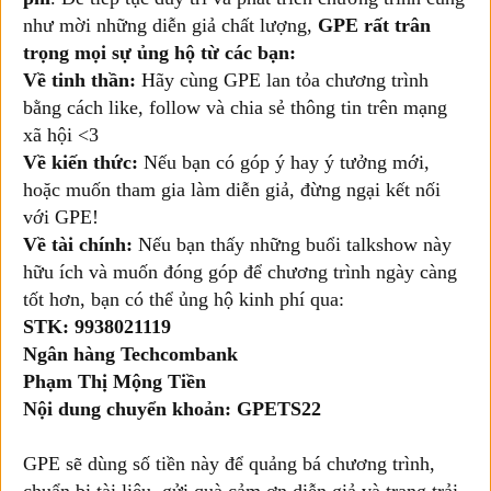
như mời những diễn giả chất lượng,
GPE rất trân
trọng mọi sự ủng hộ từ các bạn:
Về tinh thần:
Hãy cùng GPE lan tỏa chương trình
bằng cách like, follow và chia sẻ thông tin trên mạng
xã hội <3
Về kiến thức:
Nếu bạn có góp ý hay ý tưởng mới,
hoặc muốn tham gia làm diễn giả, đừng ngại kết nối
với GPE!
Về tài chính:
Nếu bạn thấy những buổi talkshow này
hữu ích và muốn đóng góp để chương trình ngày càng
tốt hơn, bạn có thể ủng hộ kinh phí qua:
STK: 9938021119
Ngân hàng Techcombank
Phạm Thị Mộng Tiền
Nội dung chuyển khoản: GPETS22
GPE sẽ dùng số tiền này để quảng bá chương trình,
chuẩn bị tài liệu, gửi quà cảm ơn diễn giả và trang trải