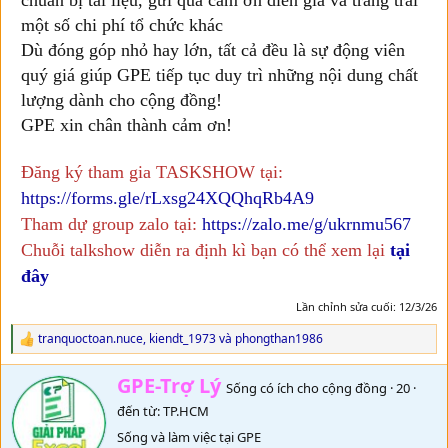
một số chi phí tổ chức khác
Dù đóng góp nhỏ hay lớn, tất cả đều là sự động viên
quý giá giúp GPE tiếp tục duy trì những nội dung chất
lượng dành cho cộng đồng!
GPE xin chân thành cảm ơn!
Đăng ký tham gia TASKSHOW tại:
https://forms.gle/rLxsg24XQQhqRb4A9
Tham dự group zalo tại:
https://zalo.me/g/ukrnmu567
Chuỗi talkshow diễn ra định kì bạn có thể xem lại
tại
đây
Lần chỉnh sửa cuối:
12/3/26
tranquoctoan.nuce
,
kiendt_1973
và
phongthan1986
R
e
a
W
GPE-Trợ Lý
Sống có ích cho cộng đồng
·
20
·
c
r
t
đến từ:
TP.HCM
i
i
t
Sống và làm việc tại GPE
o