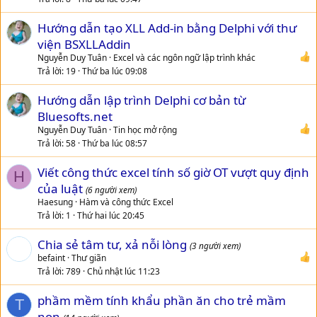
t
Hướng dẫn tạo XLL Add-in bằng Delphi với thư
i
viện BSXLLAddin
o
n
Nguyễn Duy Tuân
Excel và các ngôn ngữ lập trình khác
Trả lời
19
Thứ ba lúc 09:08
Hướng dẫn lập trình Delphi cơ bản từ
Bluesofts.net
Nguyễn Duy Tuân
Tin học mở rộng
Trả lời
58
Thứ ba lúc 08:57
Viết công thức excel tính số giờ OT vượt quy định
H
của luật
(6 người xem)
Haesung
Hàm và công thức Excel
Trả lời
1
Thứ hai lúc 20:45
Chia sẻ tâm tư, xả nỗi lòng
(3 người xem)
befaint
Thư giãn
Trả lời
789
Chủ nhật lúc 11:23
phầm mềm tính khẩu phần ăn cho trẻ mầm
T
non