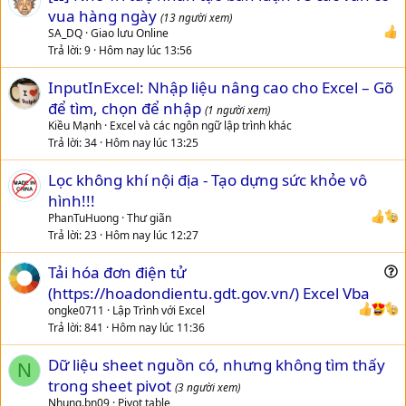
vua hàng ngày
(13 người xem)
SA_DQ
Giao lưu Online
Trả lời
9
Hôm nay lúc 13:56
InputInExcel: Nhập liệu nâng cao cho Excel – Gõ
để tìm, chọn để nhập
(1 người xem)
Kiều Mạnh
Excel và các ngôn ngữ lập trình khác
Trả lời
34
Hôm nay lúc 13:25
Lọc không khí nội địa - Tạo dựng sức khỏe vô
hình!!!
PhanTuHuong
Thư giãn
Trả lời
23
Hôm nay lúc 12:27
Tải hóa đơn điện tử
u
(https://hoadondientu.gdt.gov.vn/) Excel Vba
e
ongke0711
Lập Trình với Excel
s
Trả lời
841
Hôm nay lúc 11:36
t
Dữ liệu sheet nguồn có, nhưng không tìm thấy
i
N
trong sheet pivot
o
(3 người xem)
n
Nhung.bn09
Pivot table