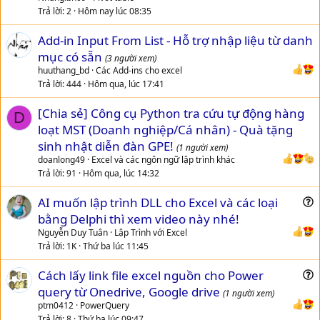
Trả lời
2
Hôm nay lúc 08:35
Add-in Input From List - Hỗ trợ nhập liệu từ danh
mục có sẵn
(3 người xem)
huuthang_bd
Các Add-ins cho excel
Trả lời
444
Hôm qua, lúc 17:41
[Chia sẻ] Công cụ Python tra cứu tự động hàng
D
loạt MST (Doanh nghiệp/Cá nhân) - Quà tặng
sinh nhật diễn đàn GPE!
(1 người xem)
doanlong49
Excel và các ngôn ngữ lập trình khác
Trả lời
91
Hôm qua, lúc 14:32
AI muốn lập trình DLL cho Excel và các loại
u
bằng Delphi thì xem video này nhé!
e
Nguyễn Duy Tuân
Lập Trình với Excel
s
Trả lời
1K
Thứ ba lúc 11:45
t
Cách lấy link file excel nguồn cho Power
i
u
query từ Onedrive, Google drive
o
(1 người xem)
e
n
ptm0412
PowerQuery
s
Trả lời
8
Thứ ba lúc 09:47