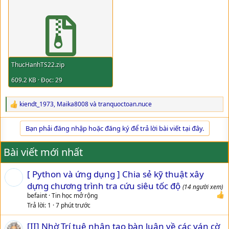
ThucHanhTS22.zip
609.2 KB · Đọc: 29
kiendt_1973
,
Maika8008
và
tranquoctoan.nuce
R
e
a
Bạn phải đăng nhập hoặc đăng ký để trả lời bài viết tại đây.
c
t
i
Bài viết mới nhất
o
n
[ Python và ứng dụng ] Chia sẻ kỹ thuật xây
s
:
dựng chương trình tra cứu siêu tốc độ
(14 người xem)
befaint
Tin học mở rộng
Trả lời
1
7 phút trước
[II] Nhờ Trí tuệ nhân tạo bàn luận về các ván cờ