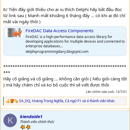
6/ Tiện đây giới thiệu cho ai iu thích Delphi hãy bắt đầu đọc
từ link sau ( Mạnh mất khoãng 6 tháng đấy ... có khi ai đó chỉ
mất vài ngày thôi )
FireDAC Data Access Components
FireDAC is a high-performance data access library for
developing applications for multiple devices and connected to
enterprise databases...
delphiprogrammingdiary.blogspot.com
*****************************************************
***
Hãy cố giắng và cố giắng ... không cần giỏi ( Nếu giỏi càng tốt
) mà hãy chăm chỉ và ko bỏ cuộc thì sẻ viết được thôi
Lần chỉnh sửa cuối:
12/7/21
SA_DQ
,
Hoàng Trọng Nghĩa
,
Cá ngừ F1
và 4 thành viên khác
R
e
a
kiendaide1
c
K
t
Thành viên chính thức
i