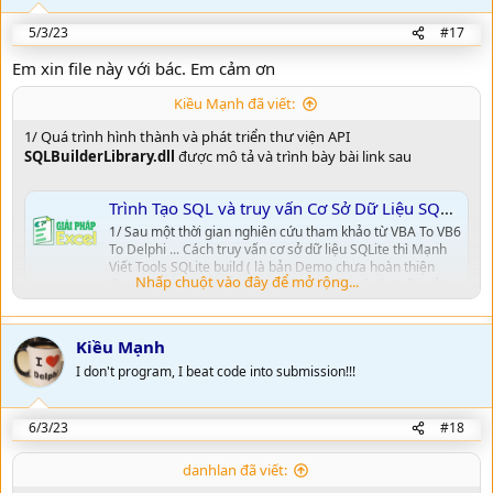
n
5/3/23
#17
s
:
Em xin file này với bác. Em cảm ơn
Kiều Mạnh đã viết:
1/ Quá trình hình thành và phát triển thư viện API
SQLBuilderLibrary.dll
được mô tả và trình bày bài link sau
Trình Tạo SQL và truy vấn Cơ Sở Dữ Liệu SQLite - SQLite Builder
1/ Sau một thời gian nghiên cứu tham khảo từ VBA To VB6
To Delphi ... Cách truy vấn cơ sở dữ liệu SQLite thì Mạnh
Viết Tools SQLite build ( là bản Demo chưa hoàn thiện
Nhấp chuột vào đây để mở rộng...
đang thử nghiệm ) Úp tặng cho Bạn nào có như cầu sử
dụng Build SQL và truy vấn cơ sở dữ liệu SQLite 2/ đang
trong quá trình...
www.giaiphapexcel.com
Kiều Mạnh
I don't program, I beat code into submission!!!
2/ Như bài số #14 mục số 1 Tôi có nói chia sẻ miễn phí hoàn toàn và
không cá nhân hóa hay giới hạn bất cứ cái gì có liên quan tới thư
6/3/23
#18
viện API trên
danhlan đã viết:
3/ Nay Tôi úp lên đây chia sẻ cho bạn nào có sở thích lập trình viết
Add Ins cho Excel trên Delphi sử dụng lại thư viện SQL của tôi ứng