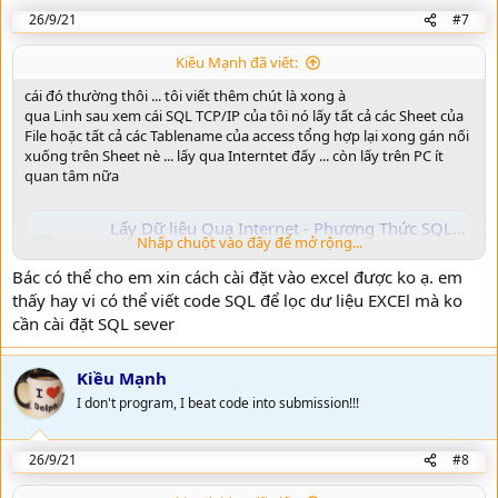
26/9/21
#7
Kiều Mạnh đã viết:
cái đó thường thôi ... tôi viết thêm chút là xong à
qua Linh sau xem cái SQL TCP/IP của tôi nó lấy tất cả các Sheet của
File hoặc tất cả các Tablename của access tổng hợp lại xong gán nối
xuống trên Sheet nè ... lấy qua Interntet đấy ... còn lấy trên PC ít
quan tâm nữa
Lấy Dữ liệu Qua Internet - Phương Thức SQL TCP/IP
Nhấp chuột vào đây để mở rộng...
1/ đây là bản Demo lấy dữ liệu qua Internet ... Úp lên đây
cho bạn nào dùng được thì dùng 2/ đọc file hướng dẫn
Bác có thể cho em xin cách cài đặt vào excel được ko ạ. em
kèm theo khi tải Files 3/ Nếu máy bạn nào cài Office 64 bít
thấy hay vi có thể viết code SQL để lọc dư liệu EXCEl mà ko
thì bắt buộc cài Microsoft Access Database Engine 2010
cần cài đặt SQL sever
Redistributable của Ms link sau thì mới sử dụng được...
www.giaiphapexcel.com
Kiều Mạnh
Hàm Sau nha
I don't program, I beat code into submission!!!
Mã:
Sao chép.
26/9/21
#8
Public Sub Main_TongHopSheetFiles()

    SQL = "select * from NhapXuatTon"
