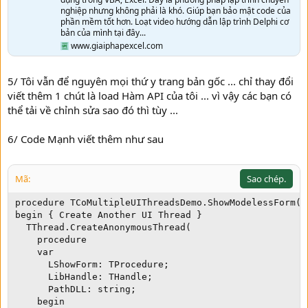
nghiệp nhưng không phải là khó. Giúp bạn bảo mật code của
phần mềm tốt hơn. Loạt video hướng dẫn lập trình Delphi cơ
bản của mình tại đây...
www.giaiphapexcel.com
5/ Tôi vẫn để nguyên mọi thứ y trang bản gốc ... chỉ thay đổi
viết thêm 1 chút là load Hàm API của tôi ... vì vậy các bạn có
thể tải về chỉnh sửa sao đó thì tùy ...
6/ Code Mạnh viết thêm như sau
Mã:
Sao chép.
procedure TCoMultipleUIThreadsDemo.ShowModelessForm(c
begin { Create Another UI Thread }

  TThread.CreateAnonymousThread(

    procedure

    var

      LShowForm: TProcedure;

      LibHandle: THandle;

      PathDLL: string;

    begin
