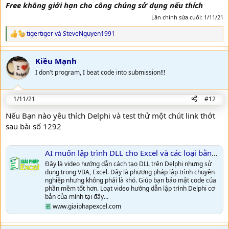
Free không giới hạn cho công chúng sử dụng nếu thích
Lần chỉnh sửa cuối:
1/11/21
tigertiger
và
SteveNguyen1991
R
e
a
Kiều Mạnh
c
t
I don't program, I beat code into submission!!!
i
o
n
1/11/21
#12
s
:
Nếu Bạn nào yêu thích Delphi và test thử một chút link thớt
sau bài số 1292
AI muốn lập trình DLL cho Excel và các loại bằng Delphi thì xem video này nhé!
Đây là video hướng dẫn cách tạo DLL trên Delphi nhưng sử
dụng trong VBA, Excel. Đây là phương pháp lập trình chuyên
nghiệp nhưng không phải là khó. Giúp bạn bảo mật code của
phần mềm tốt hơn. Loạt video hướng dẫn lập trình Delphi cơ
bản của mình tại đây...
www.giaiphapexcel.com