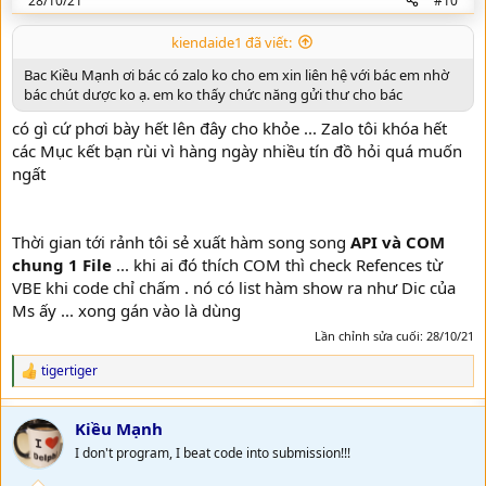
28/10/21
#10
kiendaide1 đã viết:
Bac Kiều Mạnh ơi bác có zalo ko cho em xin liên hệ với bác em nhờ
bác chút dược ko ạ. em ko thấy chức năng gửi thư cho bác
có gì cứ phơi bày hết lên đây cho khỏe ... Zalo tôi khóa hết
các Mục kết bạn rùi vì hàng ngày nhiều tín đồ hỏi quá muốn
ngất
Thời gian tới rảnh tôi sẻ xuất hàm song song
API và COM
chung 1 File
... khi ai đó thích COM thì check Refences từ
VBE khi code chỉ chấm . nó có list hàm show ra như Dic của
Ms ấy ... xong gán vào là dùng
Lần chỉnh sửa cuối:
28/10/21
tigertiger
R
e
a
Kiều Mạnh
c
t
I don't program, I beat code into submission!!!
i
o