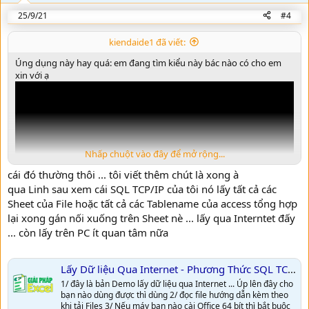
25/9/21
#4
kiendaide1 đã viết:
Úng dụng này hay quá: em đang tìm kiểu này bác nào có cho em
xin với ạ
Nhấp chuột vào đây để mở rộng...
cái đó thường thôi ... tôi viết thêm chút là xong à
qua Linh sau xem cái SQL TCP/IP của tôi nó lấy tất cả các
Sheet của File hoặc tất cả các Tablename của access tổng hợp
lại xong gán nối xuống trên Sheet nè ... lấy qua Interntet đấy
... còn lấy trên PC ít quan tâm nữa
Liên kết: https://www.youtube.com/watch?v=jkXHHwN5Tls
Lấy Dữ liệu Qua Internet - Phương Thức SQL TCP/IP
1/ đây là bản Demo lấy dữ liệu qua Internet ... Úp lên đây cho
bạn nào dùng được thì dùng 2/ đọc file hướng dẫn kèm theo
khi tải Files 3/ Nếu máy bạn nào cài Office 64 bít thì bắt buộc