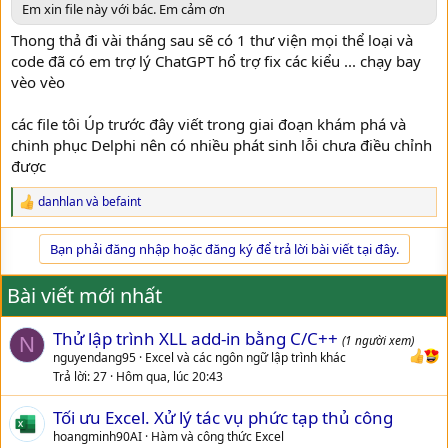
Em xin file này với bác. Em cảm ơn
dụng vào công việc của mình cho phù hợp
Thong thả đi vài tháng sau sẽ có 1 thư viện mọi thể loại và
4/ được phát triển trên nền Addins có sẳn của nước ngoài mà tôi
code đã có em trợ lý ChatGPT hổ trợ fix các kiểu ... chạy bay
Copy về Úp lại link sau
vèo vèo
Bài Số #1228
các file tôi Úp trước đây viết trong giai đoạn khám phá và
AI muốn lập trình DLL cho Excel và các loại bằng Delphi thì xem video này nhé!
chinh phục Delphi nên có nhiều phát sinh lỗi chưa điều chỉnh
Đây là video hướng dẫn cách tạo DLL trên Delphi nhưng
được
sử dụng trong VBA, Excel. Đây là phương pháp lập trình
chuyên nghiệp nhưng không phải là khó. Giúp bạn bảo
danhlan
và
befaint
mật code của phần mềm tốt hơn. Loạt video hướng dẫn
R
lập trình Delphi cơ bản của mình tại đây...
e
www.giaiphapexcel.com
a
Bạn phải đăng nhập hoặc đăng ký để trả lời bài viết tại đây.
c
t
5/ Tôi vẫn để nguyên mọi thứ y trang bản gốc ... chỉ thay đổi viết
i
Bài viết mới nhất
thêm 1 chút là load Hàm API của tôi ... vì vậy các bạn có thể tải về
o
n
chỉnh sửa sao đó thì tùy ...
Thử lập trình XLL add-in bằng C/C++
s
N
(1 người xem)
:
6/ Code Mạnh viết thêm như sau
nguyendang95
Excel và các ngôn ngữ lập trình khác
Trả lời
27
Hôm qua, lúc 20:43
Mã:
Sao chép.
Tối ưu Excel. Xử lý tác vụ phức tạp thủ công
hoangminh90AI
Hàm và công thức Excel
procedure TCoMultipleUIThreadsDemo.ShowModelessForm(