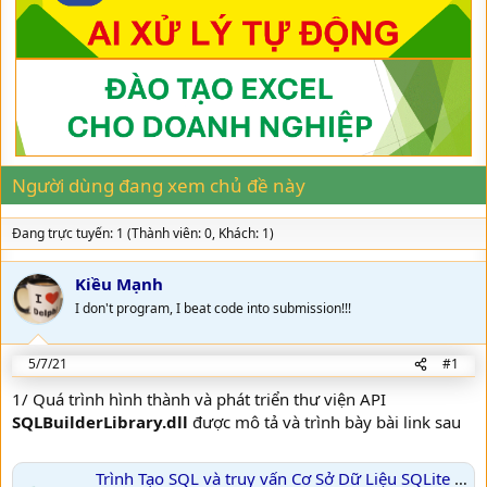
a
g
d
ử
s
i
t
a
r
t
e
r
Người dùng đang xem chủ đề này
Đang trực tuyến: 1 (Thành viên: 0, Khách: 1)
Kiều Mạnh
I don't program, I beat code into submission!!!
5/7/21
#1
1/ Quá trình hình thành và phát triển thư viện API
SQLBuilderLibrary.dll
được mô tả và trình bày bài link sau
Trình Tạo SQL và truy vấn Cơ Sở Dữ Liệu SQLite - SQLite Builder