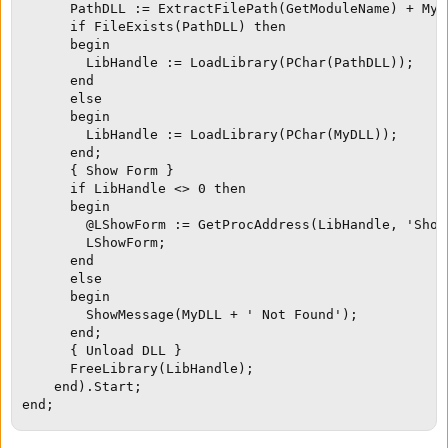
      PathDLL := ExtractFilePath(GetModuleName) + MyDL
      if FileExists(PathDLL) then

      begin

        LibHandle := LoadLibrary(PChar(PathDLL));

      end

      else

      begin

        LibHandle := LoadLibrary(PChar(MyDLL));

      end;

      { Show Form }

      if LibHandle <> 0 then

      begin

        @LShowForm := GetProcAddress(LibHandle, 'ShowF
        LShowForm;

      end

      else

      begin

        ShowMessage(MyDLL + ' Not Found');

      end;

      { Unload DLL }

      FreeLibrary(LibHandle);

    end).Start;

end;