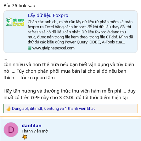
Bài 76 link sau
Lấy dữ liệu Foxpro
Chào các anh chị, mình cần lấy dữ liệu từ phần mềm kế toán
foxpro ra Excel bằng cách Import, để khi dữ liệu thay đổi thì
refresh sẽ có dữ liệu cập nhật. Dữ liệu foxpro ở dạng thư
mục, được nén trong file kèm theo, trong file CT.dbf. Mình đã
thử đủ các kiểu dùng Power Query, ODBC, A-Tools của...
www.giaiphapexcel.com
...
còn nhiều và hơn thế nữa nếu bạn biết vận dụng và tùy biến
nó .... Tùy chọn phân phối mua bán lại cho ai đó nếu bạn
thích ... tôi ko quan tâm
Hãy tận hưởng và thưởng thức thư viện hàm miễn phí ... duy
nhất có trên GPE này cho 3 CSDL đó tới thời điểm hiện tại
Dung.aof
,
ditimdl
,
kientung
và 1 thành viên khác
R
e
a
danhlan
c
D
t
Thành viên mới
i
o