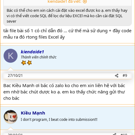
kiendaide1 đã viết:
    Ip = GetMyLocalIP() ''Luu Y thay doi IP nay cho 
    Cells.ClearContents

Bác có thể cho em xin cách cài đặt vào excel được ko ạ. em thấy hay
    Call TongHopSheetFiles(Ip, Port, "Data.xlsm", [A
vi có thể viết code SQL để lọc dư liệu EXCEl mà ko cần cài đặt SQL
End Sub
sever
tải file bài số 1 có chỉ dẫn đó ... cứ thế mà sử dụng + đầy code
mẫu ra đó rtong files Excel ấy
Nhớ thay cái File
Data.xlsm
thành file Access hay Excel khác mà
chia sẻ ở Folder Server nha
kiendaide1
K
Thành viên chính thức
27/10/21
#9
Bac Kiều Mạnh ơi bác có zalo ko cho em xin liên hệ với bác
em nhờ bác chút dược ko ạ. em ko thấy chức năng gửi thư
cho bác
Kiều Mạnh
I don't program, I beat code into submission!!!