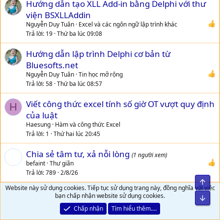
Hướng dẫn tạo XLL Add-in bằng Delphi với thư
i
viện BSXLLAddin
o
n
Nguyễn Duy Tuân
Excel và các ngôn ngữ lập trình khác
Trả lời
19
Thứ ba lúc 09:08
Hướng dẫn lập trình Delphi cơ bản từ
Bluesofts.net
Nguyễn Duy Tuân
Tin học mở rộng
Trả lời
58
Thứ ba lúc 08:57
Viết công thức excel tính số giờ OT vượt quy định
H
của luật
Haesung
Hàm và công thức Excel
Trả lời
1
Thứ hai lúc 20:45
Chia sẻ tâm tư, xả nỗi lòng
(1 người xem)
befaint
Thư giãn
Trả lời
789
2/8/26
Top
Website này sử dụng cookies. Tiếp tục sử dụng trang này, đồng nghĩa với việc
phầm mềm tính khẩu phần ăn cho trẻ mầm
T
bạn chấp nhận website sử dụng cookies.
Bot
non
Chấp nhận
Tìm hiểu thêm.…
thanhquy_bn
Excel và Giáo Dục