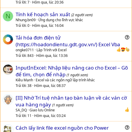
Trả lời
7
Hôm qua, lúc 20:36
begin { Create Another UI Thread }

  TThread.CreateAnonymousThread(

Tính kế hoạch sản xuất
N
(2 người xem)
    procedure

Nhung.bn09
Ứng dụng cho lĩnh vực khác
    var

Trả lời
0
Hôm qua, lúc 16:04
      LShowForm: TProcedure;

      LibHandle: THandle;

      PathDLL: string;

Tải hóa đơn điện tử
    begin

u
(https://hoadondientu.gdt.gov.vn/) Excel Vba
      PathDLL := ExtractFilePath(GetModuleName) + My
e
ongke0711
Lập Trình với Excel
      if FileExists(PathDLL) then

s
Trả lời
843
Hôm qua, lúc 13:36
      begin

t
        LibHandle := LoadLibrary(PChar(PathDLL));

InputInExcel: Nhập liệu nâng cao cho Excel – Gõ
i
      end

      else

để tìm, chọn để nhập
o
(1 người xem)
      begin

n
Kiều Mạnh
Excel và các ngôn ngữ lập trình khác
        LibHandle := LoadLibrary(PChar(MyDLL));

Trả lời
38
Hôm qua, lúc 08:37
      end;

      { Show Form }

[II] Nhờ Trí tuệ nhân tạo bàn luận về các ván cờ
      if LibHandle <> 0 then

vua hàng ngày
(1 người xem)
      begin

SA_DQ
Giao lưu Online
        @LShowForm := GetProcAddress(LibHandle, 'Sho
Trả lời
11
Hôm qua, lúc 03:24
        LShowForm;

      end

      else

Cách lấy link file excel nguồn cho Power
      begin
