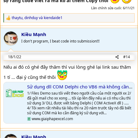
sợ rằng code viết ra mà ko ai thèm Copy thôi
Lần chỉnh sửa cuối:
6/11/21
thaytu
,
dinhduy
và
kiendaide1
R
e
a
Kiều Mạnh
c
t
I don't program, I beat code into submission!!!
i
o
n
18/1/22
#14
s
:
Nếu ai đó có ghé đây thăm thì vui lòng ghé lại link sau thăm
1 tí ... đại ý cũng thế thôi
Sử dụng dll COM Delphi cho VB6 mà không cần đăng ký sử dụng với Windows
1/ Files Demo sau tôi viết theo người cầu của một người xx 2/
đã gửi mail cho xx xong ... tôi úp lên đây nếu ai có nhu cầu thì
sử dụng 3/ DLL được viết bằng Delphi ( COM ActiveX dll ) .....
4/ Tôi xem rất nhiều tài liệu thì ra 20 năm trước tây nó đã biết
sử dụng COM mà ko cần đăng ký sử dụng với...
www.giaiphapexcel.com
Kiều Mạnh