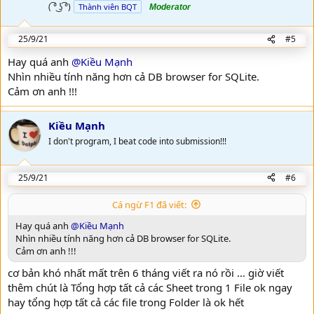
( ͡° ͜ʖ ͡°)
Thành viên BQT
Moderator
25/9/21
#5
Hay quá anh
@Kiều Mạnh
Nhìn nhiều tính năng hơn cả DB browser for SQLite.
Cảm ơn anh !!!
Kiều Mạnh
I don't program, I beat code into submission!!!
25/9/21
#6
Cá ngừ F1 đã viết:
Hay quá anh
@Kiều Mạnh
Nhìn nhiều tính năng hơn cả DB browser for SQLite.
Cảm ơn anh !!!
cơ bản khó nhất mất trên 6 tháng viết ra nó rồi ... giờ viết
thêm chút là Tổng hợp tất cả các Sheet trong 1 File ok ngay
hay tổng hợp tất cả các file trong Folder là ok hết