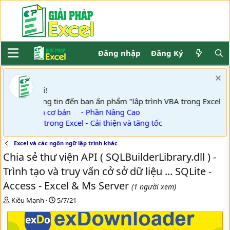
Đăng nhập
Đăng Ký
ơi!
Khách
GPE thông tin đến bạn ấn phẩm "lập trình VBA trong Exce
- Phần cơ bản
- Phần Nâng Cao
- VBA trong Excel - Cải thiện và tăng tốc
Excel và các ngôn ngữ lập trình khác
Chia sẻ thư viện API ( SQLBuilderLibrary.dll ) -
Trình tạo và truy vấn cở sở dữ liệu ... SQLite -
Access - Excel & Ms Server
(1 người xem)
T
N
Kiều Mạnh
5/7/21
h
g
r
à
e
y