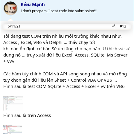
Kiều Mạnh
I don't program, I beat code into submission!!!
6/11/21
#13
Tôi đang test COM trên nhiều môi trường khác nhau như,
Access , Excel, VB6 và Delphi ... thấy chạy tốt
khi nào ổn định cơ bản Sẻ úp tặng cho bạn nào iU thích và sử
dụng nó ... truy xuất dữ liệu Excel, Access, SQLite, Ms Server
+ vvv
Các hàm tùy chỉnh COM và API song song nhau và mở rộng
tùy chọn gán dữ liệu lên Sheet + Control VBA Or VB6 ...
Hình sau là test COM SQLite + Access + Excel + vv trên VB6
Hình sau là trên Access