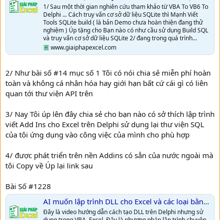
1/ Sau một thời gian nghiên cứu tham khảo từ VBA To VB6 To
Delphi ... Cách truy vấn cơ sở dữ liệu SQLite thì Mạnh Viết
Tools SQLite build ( là bản Demo chưa hoàn thiện đang thử
nghiệm ) Úp tặng cho Bạn nào có như cầu sử dụng Build SQL
và truy vấn cơ sở dữ liệu SQLite 2/ đang trong quá trình...
www.giaiphapexcel.com
2/ Như bài số #14 mục số 1 Tôi có nói chia sẻ miễn phí hoàn
toàn và không cá nhân hóa hay giới hạn bất cứ cái gì có liên
quan tới thư viện API trên
3/ Nay Tôi úp lên đây chia sẻ cho bạn nào có sở thích lập trình
viết Add Ins cho Excel trên Delphi sử dụng lại thư viện SQL
của tôi ứng dụng vào công việc của mình cho phù hợp
4/ được phát triển trên nền Addins có sẳn của nước ngoài mà
tôi Copy về Úp lại link sau
Bài Số #1228
AI muốn lập trình DLL cho Excel và các loại bằng Delphi thì xem video này nhé!
Đây là video hướng dẫn cách tạo DLL trên Delphi nhưng sử
dụng trong VBA, Excel. Đây là phương pháp lập trình chuyên