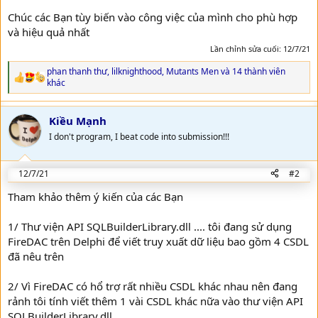
Chúc các Bạn tùy biến vào công việc của mình cho phù hợp
và hiệu quả nhất
Lần chỉnh sửa cuối:
12/7/21
phan thanh thư
,
lilknighthood
,
Mutants Men
và 14 thành viên
R
khác
e
a
c
Kiều Mạnh
t
I don't program, I beat code into submission!!!
i
o
n
s
12/7/21
#2
:
Tham khảo thêm ý kiến của các Bạn
1/ Thư viện API SQLBuilderLibrary.dll .... tôi đang sử dụng
FireDAC trên Delphi để viết truy xuất dữ liệu bao gồm 4 CSDL
đã nêu trên
2/ Vì FireDAC có hổ trợ rất nhiều CSDL khác nhau nên đang
rảnh tôi tính viết thêm 1 vài CSDL khác nữa vào thư viện API
SQLBuilderLibrary.dll