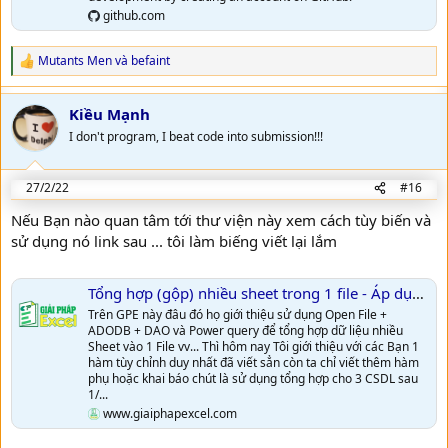
github.com
Mutants Men
và
befaint
R
e
a
Kiều Mạnh
c
t
I don't program, I beat code into submission!!!
i
o
n
27/2/22
#16
s
:
Nếu Bạn nào quan tâm tới thư viện này xem cách tùy biến và
sử dụng nó link sau ... tôi làm biếng viết lại lắm
Tổng hợp (gộp) nhiều sheet trong 1 file - Áp dụng cho Excel - Access - SQLite
Trên GPE này đâu đó họ giới thiệu sử dụng Open File +
ADODB + DAO và Power query để tổng hợp dữ liệu nhiều
Sheet vào 1 File vv... Thì hôm nay Tôi giới thiệu với các Bạn 1
hàm tùy chỉnh duy nhất đã viết sẳn còn ta chỉ viết thêm hàm
phụ hoặc khai báo chút là sử dụng tổng hợp cho 3 CSDL sau
1/...
www.giaiphapexcel.com