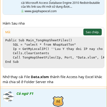
cài Microsoft Access Database Engine 2010 Redistributable
của Ms link sau thì mới sử dụng được...
www.giaiphapexcel.com
Hàm Sau nha
Mã:
Sao chép.
Public Sub Main_TongHopSheetFiles()

    SQL = "select * from NhapXuatTon"

    Ip = GetMyLocalIP() ''Luu Y thay doi IP nay cho m
    Cells.ClearContents

    Call TongHopSheetFiles(Ip, Port, "Data.xlsm", [A6
End Sub
Nhớ thay cái File
Data.xlsm
thành file Access hay Excel khác
mà chia sẻ ở Folder Server nha
Cá ngừ F1