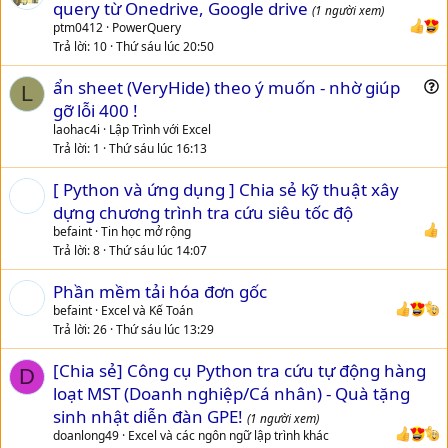
u
query từ Onedrive, Google drive
(1 người xem)
        ShowMessage(MyDLL + ' Not Found');

e
ptm0412
PowerQuery
      end;

s
Trả lời
10
Thứ sáu lúc 20:50
      { Unload DLL }

t
      FreeLibrary(LibHandle);

ẩn sheet (VeryHide) theo ý muốn - nhờ giúp
i
    end).Start;

L
u
end;
gỡ lỗi 400 !
o
e
n
laohac4i
Lập Trình với Excel
s
Trả lời
1
Thứ sáu lúc 16:13
7/ Hình ảnh sau khi load Form lên Addins như sau
t
[ Python và ứng dụng ] Chia sẻ kỹ thuật xây
i
View attachment 261853
dựng chương trình tra cứu siêu tốc độ
o
n
befaint
Tin học mở rộng
8/ Toàn bộ mã nguồn Addins + SQLBuilderLibrary.dll
Trả lời
8
Thứ sáu lúc 14:07
MultipleUIThreadsinVCL.rar
Phần mềm tải hóa đơn gốc
drive.google.com
befaint
Excel và Kế Toán
Trả lời
26
Thứ sáu lúc 13:29
9/ Theo thời gian nếu rảnh + khả năng cho Phép tôi sẻ bổ sung
[Chia sẻ] Công cụ Python tra cứu tự động hàng
thêm hàm + Tính năng cho SQLBuilderLibrary.dll
D
loạt MST (Doanh nghiệp/Cá nhân) - Quà tặng
10/ Vui lòng theo dõi và cập nhật sử dụng thư viện
sinh nhật diễn đàn GPE!
(1 người xem)
SQLBuilderLibrary.dll
doanlong49
Excel và các ngôn ngữ lập trình khác