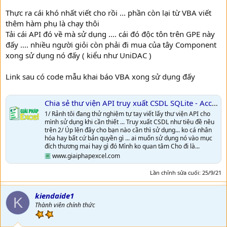
Thực ra cái khó nhất viết cho rồi ... phần còn lại từ VBA viết
thêm hàm phụ là chạy thôi
Tải cái API đó về mà sử dụng .... cái đó độc tôn trên GPE này
đấy .... nhiều người giỏi còn phải đi mua của tây Component
xong sử dụng nó đấy ( kiểu như UniDAC )
Link sau có code mẫu khai báo VBA xong sử dụng đấy
Chia sẻ thư viện API truy xuất CSDL SQLite - Access - Excel và Ms Server
1/ Rảnh tôi đang thử nghiệm tự tay viết lấy thư viện API cho
mình sử dụng khi cần thiết ... Truy xuất CSDL như tiêu đề nêu
trên 2/ Úp lên đây cho bạn nào cần thì sử dụng... ko cá nhân
hóa hay bất cứ bản quyền gì ... ai muốn sử dụng nó vào mục
đích thương mai hay gì đó Mình ko quan tâm Cho đi là...
www.giaiphapexcel.com
Lần chỉnh sửa cuối:
25/9/21
kiendaide1
K
Thành viên chính thức