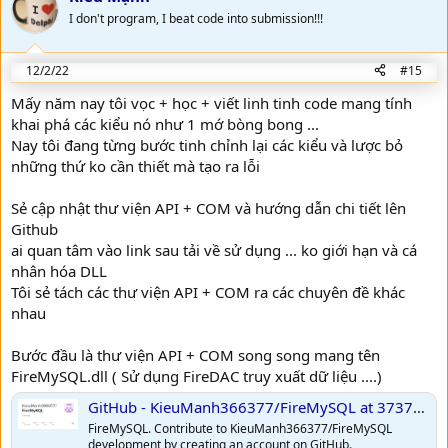
I don't program, I beat code into submission!!!
12/2/22
#15
Mấy năm nay tôi vọc + học + viết linh tinh code mang tính
khai phá các kiểu nó như 1 mớ bòng bong ...
Nay tôi đang từng bước tinh chỉnh lại các kiểu và lược bỏ
những thứ ko cần thiết mà tạo ra lỗi
Sẻ cập nhật thư viện API + COM và hướng dẫn chi tiết lên
Github
ai quan tâm vào link sau tải về sử dụng ... ko giới hạn và cá
nhân hóa DLL
Tôi sẻ tách các thư viện API + COM ra các chuyên đề khác
nhau
Bước đầu là thư viện API + COM song song mang tên
FireMySQL.dll ( Sử dụng FireDAC truy xuất dữ liệu ....)
GitHub - KieuManh366377/FireMySQL at 373792a9eea097a08155fd7a0f680a75f687e966
FireMySQL. Contribute to KieuManh366377/FireMySQL
development by creating an account on GitHub.