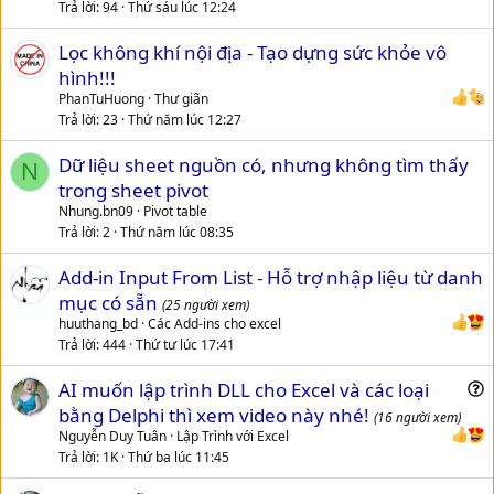
Trả lời
94
Thứ sáu lúc 12:24
11/ quá trình sử dụng vui lòng đọc kỹ bài số #39 link mục số 1 bài
này ... xin cảm ơn
Lọc không khí nội địa - Tạo dựng sức khỏe vô
hình!!!
Chúc các Bạn tùy biến vào công việc của mình cho phù hợp và hiệu
PhanTuHuong
Thư giãn
quả nhất
Trả lời
23
Thứ năm lúc 12:27
Dữ liệu sheet nguồn có, nhưng không tìm thấy
N
trong sheet pivot
Nhung.bn09
Pivot table
Trả lời
2
Thứ năm lúc 08:35
Add-in Input From List - Hỗ trợ nhập liệu từ danh
mục có sẵn
(25 người xem)
huuthang_bd
Các Add-ins cho excel
Trả lời
444
Thứ tư lúc 17:41
AI muốn lập trình DLL cho Excel và các loại
u
bằng Delphi thì xem video này nhé!
(16 người xem)
e
Nguyễn Duy Tuân
Lập Trình với Excel
s
Trả lời
1K
Thứ ba lúc 11:45
t