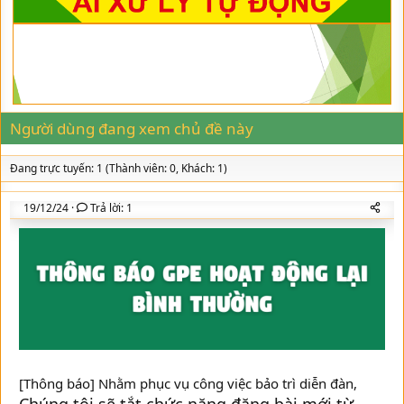
d
ử
o
s
i
r
t
y
a
r
t
e
r
Người dùng đang xem chủ đề này
Đang trực tuyến: 1 (Thành viên: 0, Khách: 1)
19/12/24
Trả lời: 1
[Thông báo] Nhằm phục vụ công việc bảo trì diễn đàn,
Chúng tôi sẽ tắt chức năng đăng bài mới từ