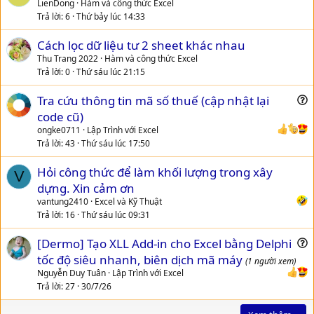
LienDong
Hàm và công thức Excel
Trả lời
6
Thứ bảy lúc 14:33
Cách lọc dữ liệu tư 2 sheet khác nhau
Thu Trang 2022
Hàm và công thức Excel
Trả lời
0
Thứ sáu lúc 21:15
Tra cứu thông tin mã số thuế (cập nhật lại
u
code cũ)
e
ongke0711
Lập Trình với Excel
s
Trả lời
43
Thứ sáu lúc 17:50
t
Hỏi công thức để làm khối lượng trong xây
i
V
dựng. Xin cảm ơn
o
n
vantung2410
Excel và Kỹ Thuật
Trả lời
16
Thứ sáu lúc 09:31
[Dermo] Tạo XLL Add-in cho Excel bằng Delphi
u
tốc độ siêu nhanh, biên dịch mã máy
(1 người xem)
e
Nguyễn Duy Tuân
Lập Trình với Excel
s
Trả lời
27
30/7/26
t