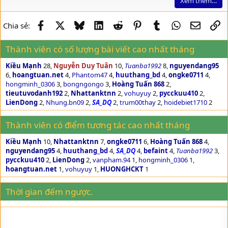
Xem thêm…
i
o
n
Facebook
X
Bluesky
LinkedIn
Reddit
Pinterest
Tumblr
WhatsApp
Email
Li
Chia sẻ:
Thành viên có số lượng bài viết cao nhất tháng
Kiều Mạnh
28
Nguyễn Duy Tuân
10
Tuanba1992
8
nguyendang95
6
hoangtuan.net
4
Phantom47
4
huuthang_bd
4
ongke0711
4
hongminh_0306
3
bongngongo
3
Hoàng Tuấn 868
2
tieutuvodanh192
2
Nhattanktnn
2
vohuyuy
2
pycckuu410
2
LienDong
2
Nhung.bn09
2
SA_DQ
2
trum00thay
2
hoidebiet1710
2
Thành viên có điểm tương tác cao nhất tháng
Kiều Mạnh
10
Nhattanktnn
7
ongke0711
6
Hoàng Tuấn 868
4
nguyendang95
4
huuthang_bd
4
SA_DQ
4
befaint
4
Tuanba1992
3
pycckuu410
2
LienDong
2
vanpham.94
1
hongminh_0306
1
hoangtuan.net
1
vohuyuy
1
HUONGHCKT
1
Thời gian đếm ngược.