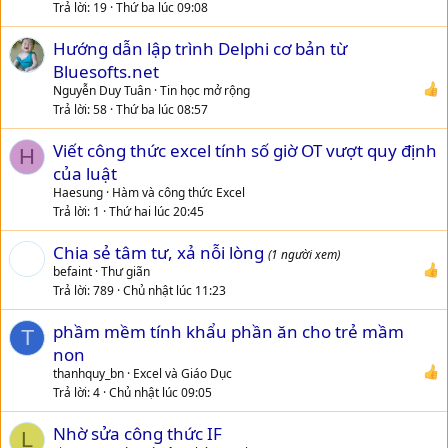
Trả lời
19
Thứ ba lúc 09:08
Hướng dẫn lập trình Delphi cơ bản từ
Bluesofts.net
Nguyễn Duy Tuân
Tin học mở rộng
Trả lời
58
Thứ ba lúc 08:57
Viết công thức excel tính số giờ OT vượt quy định
H
của luật
Haesung
Hàm và công thức Excel
Trả lời
1
Thứ hai lúc 20:45
Chia sẻ tâm tư, xả nỗi lòng
(1 người xem)
befaint
Thư giãn
Trả lời
789
Chủ nhật lúc 11:23
phầm mềm tính khẩu phần ăn cho trẻ mầm
T
non
thanhquy_bn
Excel và Giáo Dục
Trả lời
4
Chủ nhật lúc 09:05
Nhờ sửa công thức IF
L