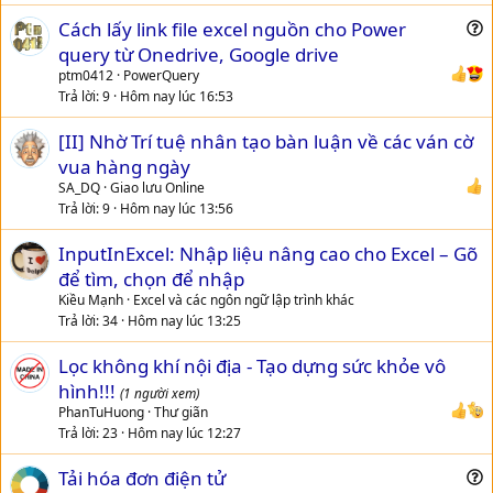
Cách lấy link file excel nguồn cho Power
u
query từ Onedrive, Google drive
e
ptm0412
PowerQuery
s
Trả lời
9
Hôm nay lúc 16:53
t
[II] Nhờ Trí tuệ nhân tạo bàn luận về các ván cờ
i
vua hàng ngày
o
n
SA_DQ
Giao lưu Online
Trả lời
9
Hôm nay lúc 13:56
InputInExcel: Nhập liệu nâng cao cho Excel – Gõ
để tìm, chọn để nhập
Kiều Mạnh
Excel và các ngôn ngữ lập trình khác
Trả lời
34
Hôm nay lúc 13:25
Lọc không khí nội địa - Tạo dựng sức khỏe vô
hình!!!
(1 người xem)
PhanTuHuong
Thư giãn
Trả lời
23
Hôm nay lúc 12:27
Tải hóa đơn điện tử