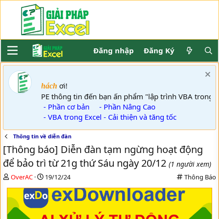
Đăng nhập
Đăng Ký
ơi!
Khách
GPE thông tin đến bạn ấn phẩm "lập trình VBA trong 
- Phần cơ bản
- Phần Nâng Cao
- VBA trong Excel - Cải thiện và tăng tốc
Thông tin về diễn đàn
[Thông báo] Diễn đàn tạm ngừng hoạt động
để bảo trì từ 21g thứ Sáu ngày 20/12
(1 người xem)
T
N
C
OverAC
19/12/24
Thông Báo
h
g
a
r
à
t
e
y
e
a
g
g