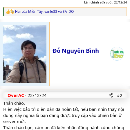
Lần chỉnh sửa cuối:
22/12/24
Hai Lúa Miền Tây
,
vanle33
và
SA_DQ
R
e
a
c
t
i
o
n
Đỗ Nguyên Bình
s
:
OverAC
22/12/24
#2
Thân chào,
Hiện việc bảo trì diễn đàn đã hoàn tất, nếu bạn nhìn thấy nội
dung này nghĩa là bạn đang được truy cập vào phiên bản ở
server mới.
Thân chào bạn, cảm ơn đã kiên nhân đồng hành cùng chúng