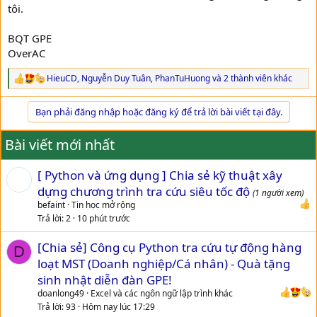
tôi.
BQT GPE
OverAC
HieuCD
,
Nguyễn Duy Tuân
,
PhanTuHuong
và 2 thành viên khác
R
e
a
Bạn phải đăng nhập hoặc đăng ký để trả lời bài viết tại đây.
c
t
i
Bài viết mới nhất
o
n
[ Python và ứng dụng ] Chia sẻ kỹ thuật xây
s
:
dựng chương trình tra cứu siêu tốc độ
(1 người xem)
befaint
Tin học mở rộng
Trả lời
2
10 phút trước
[Chia sẻ] Công cụ Python tra cứu tự động hàng
D
loạt MST (Doanh nghiệp/Cá nhân) - Quà tặng
sinh nhật diễn đàn GPE!
doanlong49
Excel và các ngôn ngữ lập trình khác
Trả lời
93
Hôm nay lúc 17:29