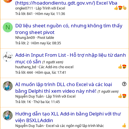
u
(https://hoadondientu.gdt.gov.vn/) Excel Vba
e
ongke0711
Lập Trình với Excel
s
Trả lời
841
Hôm nay lúc 11:36
t
Dữ liệu sheet nguồn có, nhưng không tìm thấy
i
N
trong sheet pivot
o
n
Nhung.bn09
Pivot table
Trả lời
2
Hôm nay lúc 08:35
Add-in Input From List - Hỗ trợ nhập liệu từ danh
mục có sẵn
(1 người xem)
huuthang_bd
Các Add-ins cho excel
Trả lời
444
Hôm qua, lúc 17:41
AI muốn lập trình DLL cho Excel và các loại
u
bằng Delphi thì xem video này nhé!
(1 người xem)
e
Nguyễn Duy Tuân
Lập Trình với Excel
s
Trả lời
1K
Thứ ba lúc 11:45
t
Hướng dẫn tạo XLL Add-in bằng Delphi với thư
i
viện BSXLLAddin
o
n
Nguyễn Duy Tuân
Excel và các ngôn ngữ lập trình khác