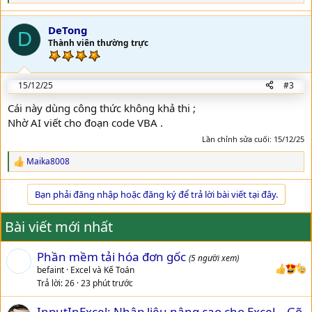
e
a
DeTong
c
D
t
Thành viên thường trực
i
o
n
15/12/25
#3
s
:
Cái này dùng công thức không khả thi ;
Nhờ AI viết cho đoạn code VBA .
Lần chỉnh sửa cuối:
15/12/25
Maika8008
R
e
a
Bạn phải đăng nhập hoặc đăng ký để trả lời bài viết tại đây.
c
t
i
Bài viết mới nhất
o
n
Phần mềm tải hóa đơn gốc
s
(5 người xem)
:
befaint
Excel và Kế Toán
Trả lời
26
23 phút trước
InputInExcel: Nhập liệu nâng cao cho Excel – Gõ