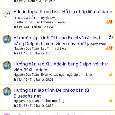
Trả lời
2
Hôm qua, lúc 08:35
Add-in Input From List - Hỗ trợ nhập liệu từ danh
mục có sẵn
(2 người xem)
huuthang_bd
Các Add-ins cho excel
Trả lời
444
Thứ tư lúc 17:41
AI muốn lập trình DLL cho Excel và các loại
u
bằng Delphi thì xem video này nhé!
(2 người xem)
e
Nguyễn Duy Tuân
Lập Trình với Excel
s
Trả lời
1K
Thứ ba lúc 11:45
t
Hướng dẫn tạo XLL Add-in bằng Delphi với thư
i
viện BSXLLAddin
o
n
Nguyễn Duy Tuân
Excel và các ngôn ngữ lập trình khác
Trả lời
19
Thứ ba lúc 09:08
Hướng dẫn lập trình Delphi cơ bản từ
Bluesofts.net
Nguyễn Duy Tuân
Tin học mở rộng
Trả lời
58
Thứ ba lúc 08:57