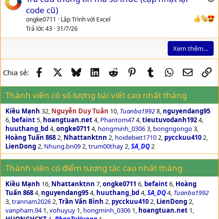
u
code cũ)
e
ongke0711
Lập Trình với Excel
s
Trả lời
43
31/7/26
t
Xem thêm…
i
o
n
Facebook
X
Bluesky
LinkedIn
Reddit
Pinterest
Tumblr
WhatsApp
Email
Li
Chia sẻ:
Thành viên có số lượng bài viết cao nhất tháng
Kiều Mạnh
32
Nguyễn Duy Tuân
10
Tuanba1992
8
nguyendang95
6
befaint
5
hoangtuan.net
4
Phantom47
4
tieutuvodanh192
4
huuthang_bd
4
ongke0711
4
hongminh_0306
3
bongngongo
3
Hoàng Tuấn 868
2
Nhattanktnn
2
hoidebiet1710
2
pycckuu410
2
LienDong
2
Nhung.bn09
2
trum00thay
2
SA_DQ
2
Thành viên có điểm tương tác cao nhất tháng
Kiều Mạnh
16
Nhattanktnn
7
ongke0711
6
befaint
6
Hoàng
Tuấn 868
4
nguyendang95
4
huuthang_bd
4
SA_DQ
4
Tuanba1992
3
trannam2026
2
Trần Văn Bình
2
pycckuu410
2
LienDong
2
vanpham.94
1
vohuyuy
1
hongminh_0306
1
hoangtuan.net
1