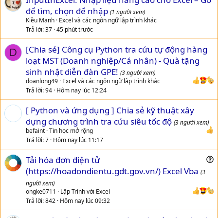
để tìm, chọn để nhập
(1 người xem)
Kiều Mạnh
Excel và các ngôn ngữ lập trình khác
Trả lời
37
45 phút trước
[Chia sẻ] Công cụ Python tra cứu tự động hàng
D
loạt MST (Doanh nghiệp/Cá nhân) - Quà tặng
sinh nhật diễn đàn GPE!
(3 người xem)
doanlong49
Excel và các ngôn ngữ lập trình khác
Trả lời
94
Hôm nay lúc 12:24
[ Python và ứng dụng ] Chia sẻ kỹ thuật xây
dựng chương trình tra cứu siêu tốc độ
(3 người xem)
befaint
Tin học mở rộng
Trả lời
7
Hôm nay lúc 11:17
Tải hóa đơn điện tử
u
(https://hoadondientu.gdt.gov.vn/) Excel Vba
(3
e
người xem)
s
ongke0711
Lập Trình với Excel
t
Trả lời
842
Hôm nay lúc 09:32
i