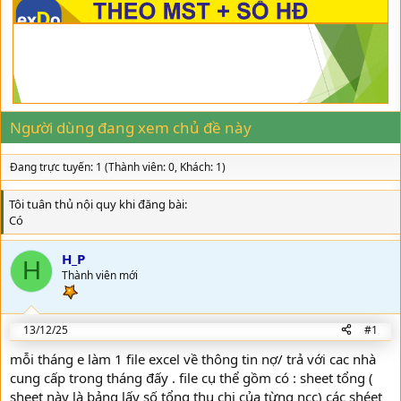
d
ử
s
i
t
a
r
t
e
r
Người dùng đang xem chủ đề này
Đang trực tuyến: 1 (Thành viên: 0, Khách: 1)
Tôi tuân thủ nội quy khi đăng bài
Có
H_P
H
Thành viên mới
13/12/25
#1
mỗi tháng e làm 1 file excel về thông tin nợ/ trả với cac nhà
cung cấp trong tháng đấy . file cụ thể gồm có : sheet tổng (
sheet này là bảng lấy số tổng thu chi của từng ncc) các shéet