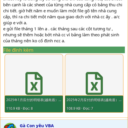
bên cạnh là các sheet của từng nhà cung cấp có bảng thu chi
chi tiết. giờ hết năm e muốn làm một file gõ tên nhà cung
cấp, thì ra chi tiết một năm qua giao dịch với nhà cc ấy . a/c
giúp e với a.
e gửi file tháng 1 lên ạ . các tháng sau các cột tương tự ,
nhưng sẽ thêm hoặc bớt nhà cc vì bảng làm theo phát sinh
của tháng nên ko cố định ncc a.
File đính kèm
2025年1月应付的明细表(越南盾）.xlsx
2025年2月应付的明细表(越南盾）.xlsx
110.9 KB · Đọc: 8
108.9 KB · Đọc: 7
Gà Con yêu VBA