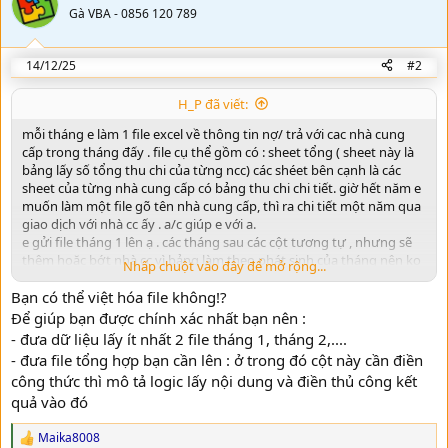
Gà VBA - 0856 120 789
14/12/25
#2
H_P đã viết:
mỗi tháng e làm 1 file excel về thông tin nợ/ trả với cac nhà cung
cấp trong tháng đấy . file cụ thể gồm có : sheet tổng ( sheet này là
bảng lấy số tổng thu chi của từng ncc) các shéet bên cạnh là các
sheet của từng nhà cung cấp có bảng thu chi chi tiết. giờ hết năm e
muốn làm một file gõ tên nhà cung cấp, thì ra chi tiết một năm qua
giao dịch với nhà cc ấy . a/c giúp e với a.
e gửi file tháng 1 lên ạ . các tháng sau các cột tương tự , nhưng sẽ
thêm hoặc bớt nhà cc vì bảng làm theo phát sinh của tháng nên ko
Nhấp chuột vào đây để mở rộng...
cố định ncc a.
Bạn có thể việt hóa file không!?
Để giúp bạn được chính xác nhất bạn nên :
- đưa dữ liệu lấy ít nhất 2 file tháng 1, tháng 2,....
- đưa file tổng hợp bạn cần lên : ở trong đó cột này cần điền
công thức thì mô tả logic lấy nội dung và điền thủ công kết
quả vào đó
Maika8008
R