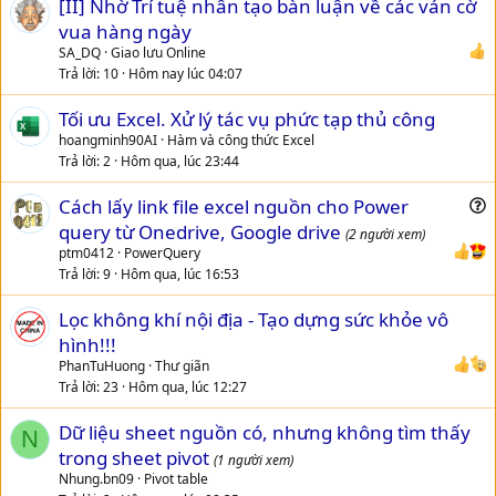
[II] Nhờ Trí tuệ nhân tạo bàn luận về các ván cờ
o
n
vua hàng ngày
SA_DQ
Giao lưu Online
Trả lời
10
Hôm nay lúc 04:07
Tối ưu Excel. Xử lý tác vụ phức tạp thủ công
hoangminh90AI
Hàm và công thức Excel
Trả lời
2
Hôm qua, lúc 23:44
Cách lấy link file excel nguồn cho Power
u
query từ Onedrive, Google drive
(2 người xem)
e
ptm0412
PowerQuery
s
Trả lời
9
Hôm qua, lúc 16:53
t
Lọc không khí nội địa - Tạo dựng sức khỏe vô
i
hình!!!
o
n
PhanTuHuong
Thư giãn
Trả lời
23
Hôm qua, lúc 12:27
Dữ liệu sheet nguồn có, nhưng không tìm thấy
N
trong sheet pivot
(1 người xem)
Nhung.bn09
Pivot table