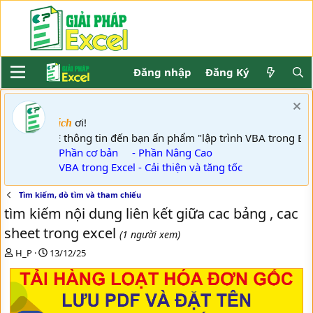
Đăng nhập
Đăng Ký
ơi!
Khách
GPE thông tin đến bạn ấn phẩm "lập trình VBA trong E
- Phần cơ bản
- Phần Nâng Cao
- VBA trong Excel - Cải thiện và tăng tốc
Tìm kiếm, dò tìm và tham chiếu
tìm kiếm nội dung liên kết giữa cac bảng , cac
sheet trong excel
(1 người xem)
T
N
H_P
13/12/25
h
g
r
à
e
y
a
g