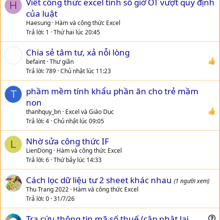
Viết công thức excel tính số giờ OT vượt quy định
H
của luật
Haesung
Hàm và công thức Excel
Trả lời
1
Thứ hai lúc 20:45
Chia sẻ tâm tư, xả nỗi lòng
befaint
Thư giãn
Trả lời
789
Chủ nhật lúc 11:23
phầm mềm tính khẩu phần ăn cho trẻ mầm
T
non
thanhquy_bn
Excel và Giáo Dục
Trả lời
4
Chủ nhật lúc 09:05
Nhờ sửa công thức IF
L
LienDong
Hàm và công thức Excel
Trả lời
6
Thứ bảy lúc 14:33
Cách lọc dữ liệu tư 2 sheet khác nhau
(1 người xem)
Thu Trang 2022
Hàm và công thức Excel
Trả lời
0
31/7/26
Tra cứu thông tin mã số thuế (cập nhật lại